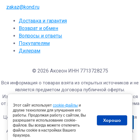
zakaz@kond.ru
Доставка и гарантия
Возврат и обмен
Вопросы и ответы
Покупателям
Дилерам
© 2026 Аксеон ИНН 7713728275
Вся информация о товарах взята из открытых источников и не
является предметом договора публичной оферты.
Изображения и технические характеристики могут отличаться
от реальных. Проверяйте технические данные в момент приема
Этот сайт использует
cookie-файлы
и
и оплаты товара.
другие технологии для улучшения его
работы. Продолжая работу с сайтом, Вы
Цены, приведённые на сайте, не окончательные, не являются
Хорошо
разрешаете использование cookie-
публичной офертой и носят информационный характер.
файлов. Вы всегда можете отключить
Администрация оставляет за собой право изменять цены.
файлы cookie в настройках Вашего
браузера.
Передача и обработка персональных данных
.
Политика